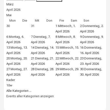
März
April 2026
Mai
Mon
Die
Mit
Don
Fre
Sam
Son
30
31
1
Mittwoch, 1.
2
Donnerstag, 2.
3
Fr
April 2026
April 2026
202
6
Montag, 6.
7
Dienstag, 7.
8
Mittwoch, 8.
9
Donnerstag, 9.
10
April 2026
April 2026
April 2026
April 2026
Apr
13
Montag, 13.
14
Dienstag, 14.
15
Mittwoch, 15.
16
Donnerstag,
17
April 2026
April 2026
April 2026
16. April 2026
Apr
20
Montag, 20.
21
Dienstag, 21.
22
Mittwoch, 22.
23
Donnerstag,
24
April 2026
April 2026
April 2026
23. April 2026
Apr
27
Montag, 27.
28
Dienstag, 28.
29
Mittwoch, 29.
30
Donnerstag,
1
April 2026
April 2026
April 2026
30. April 2026
Kader
10w
Alle Kategorien ...
Events aller Kategorien anzeigen