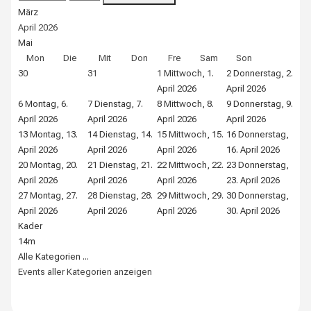
März
April 2026
Mai
Mon
Die
Mit
Don
Fre
Sam
Son
30
31
1
Mittwoch, 1.
2
Donnerstag, 2.
3
Fr
April 2026
April 2026
202
6
Montag, 6.
7
Dienstag, 7.
8
Mittwoch, 8.
9
Donnerstag, 9.
10
April 2026
April 2026
April 2026
April 2026
Apr
13
Montag, 13.
14
Dienstag, 14.
15
Mittwoch, 15.
16
Donnerstag,
17
April 2026
April 2026
April 2026
16. April 2026
Apr
20
Montag, 20.
21
Dienstag, 21.
22
Mittwoch, 22.
23
Donnerstag,
24
April 2026
April 2026
April 2026
23. April 2026
Apr
27
Montag, 27.
28
Dienstag, 28.
29
Mittwoch, 29.
30
Donnerstag,
1
April 2026
April 2026
April 2026
30. April 2026
Kader
14m
Alle Kategorien ...
Events aller Kategorien anzeigen