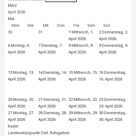
März
April 2026
Mai
Mon
Die
Mit
Don
Fre
Sam
Son
30
31
1
Mittwoch, 1.
2
Donnerstag, 2.
3
Fr
April 2026
April 2026
202
6
Montag, 6.
7
Dienstag, 7.
8
Mittwoch, 8.
9
Donnerstag, 9.
10
April 2026
April 2026
April 2026
April 2026
Apr
13
Montag, 13.
14
Dienstag, 14.
15
Mittwoch, 15.
16
Donnerstag,
17
April 2026
April 2026
April 2026
16. April 2026
Apr
20
Montag, 20.
21
Dienstag, 21.
22
Mittwoch, 22.
23
Donnerstag,
24
April 2026
April 2026
April 2026
23. April 2026
Apr
27
Montag, 27.
28
Dienstag, 28.
29
Mittwoch, 29.
30
Donnerstag,
1
April 2026
April 2026
April 2026
30. April 2026
Kader
Landesstützpunkt Östl. Ruhrgebiet