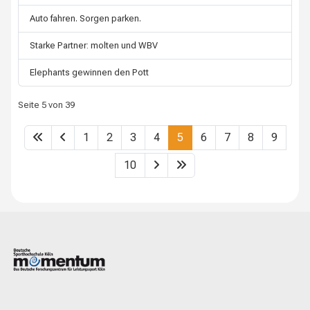
Auto fahren. Sorgen parken.
Starke Partner: molten und WBV
Elephants gewinnen den Pott
Seite 5 von 39
1
2
3
4
5
6
7
8
9
10