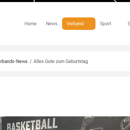
Home
News
Verband
Sport
S
erbands-News
Alles Gute zum Geburtstag