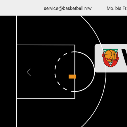
service@basketball.nrw
Mo. bis Fr
Previous