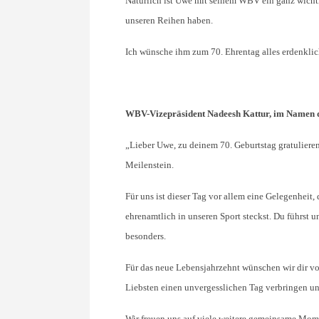
Natürlich ist Uwe mit seinem WBV ein ganz wichtig
unseren Reihen haben.
Ich wünsche ihm zum 70. Ehrentag alles erdenklich
WBV-Vizepräsident Nadeesh Kattur, im Namen
„Lieber Uwe, zu deinem 70. Geburtstag gratulier
Meilenstein.
Für uns ist dieser Tag vor allem eine Gelegenheit
ehrenamtlich in unseren Sport steckst. Du führst
besonders.
Für das neue Lebensjahrzehnt wünschen wir dir vo
Liebsten einen unvergesslichen Tag verbringen un
Wir freuen uns auf viele weitere gemeinsame Momen