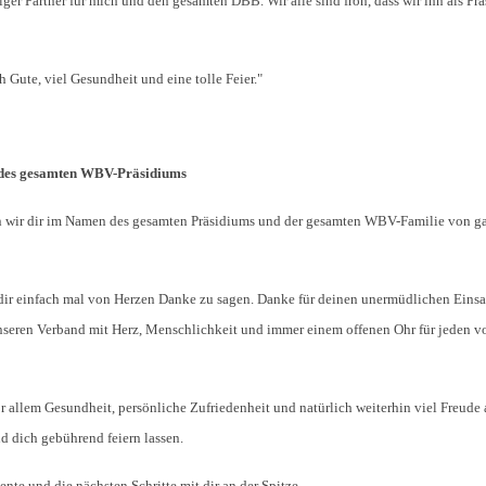
er Partner für mich und den gesamten DBB. Wir alle sind froh, dass wir ihn als P
 Gute, viel Gesundheit und eine tolle Feier."
 des gesamten WBV-Präsidiums
en wir dir im Namen des gesamten Präsidiums und der gesamten WBV-Familie von ga
, dir einfach mal von Herzen Danke zu sagen. Danke für deinen unermüdlichen Einsat
 unseren Verband mit Herz, Menschlichkeit und immer einem offenen Ohr für jeden v
r allem Gesundheit, persönliche Zufriedenheit und natürlich weiterhin viel Freude
d dich gebührend feiern lassen.
te und die nächsten Schritte mit dir an der Spitze.