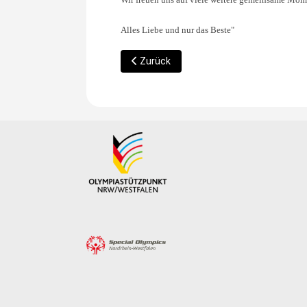
Alles Liebe und nur das Beste"
Vorheriger Beitrag: Goldene Ehrennadel
Zurück