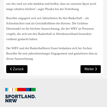
wie ihn sind wir sehr dankbar und hoffen, dass sie unserem Sport noch
lange erhalten bleiben", sagte Plonka bei der Verleihung.
Buschke engagiert sich seit Jahrzehnten für den Basketball – als
Schiedsrichter und als Geschäftsführer des Kreises. Die Goldene
Ehrennadel ist die höchste Auszeichnung, die der WBV an Personen
vergibt, die sich um den Basketball in Westdeutschland besonders
verdient gemacht haben.
Der WBV und der Basketballkreis Essen bedanken sich bei Jochen
Buschke für sein jahrzehntelanges Engagement und gratulieren ihm zu
dieser Auszeichnung.
Vorheriger Beitrag: Offizieller Spielball jetzt verfügbar
Nächster Beitr
Zurück
Weiter