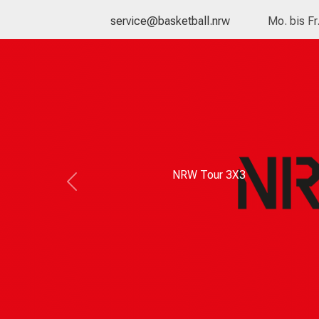
service@basketball.nrw
Mo. bis Fr
NRW Tour 3X3
Previous