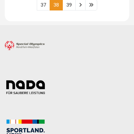
37
38
39