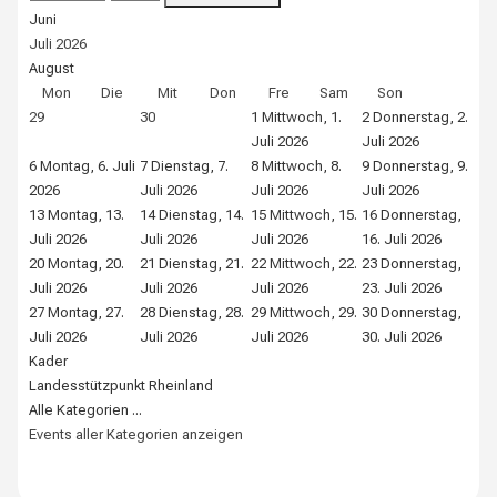
Juni
Juli 2026
August
Mon
Die
Mit
Don
Fre
Sam
Son
29
30
1
Mittwoch, 1.
2
Donnerstag, 2.
3
Fr
Juli 2026
Juli 2026
202
6
Montag, 6. Juli
7
Dienstag, 7.
8
Mittwoch, 8.
9
Donnerstag, 9.
10
2026
Juli 2026
Juli 2026
Juli 2026
Jul
13
Montag, 13.
14
Dienstag, 14.
15
Mittwoch, 15.
16
Donnerstag,
17
Juli 2026
Juli 2026
Juli 2026
16. Juli 2026
Jul
20
Montag, 20.
21
Dienstag, 21.
22
Mittwoch, 22.
23
Donnerstag,
24
Juli 2026
Juli 2026
Juli 2026
23. Juli 2026
Jul
27
Montag, 27.
28
Dienstag, 28.
29
Mittwoch, 29.
30
Donnerstag,
31
Juli 2026
Juli 2026
Juli 2026
30. Juli 2026
Jul
Kader
Landesstützpunkt Rheinland
Alle Kategorien ...
Events aller Kategorien anzeigen