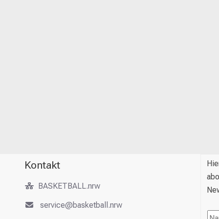
Kontakt
Hie
abo
BASKETBALL.nrw
New
service@basketball.nrw