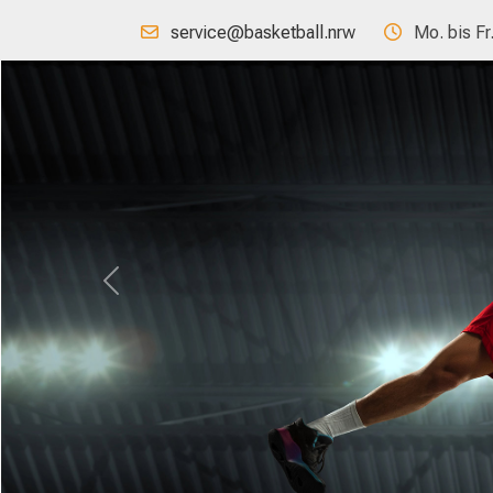
service@basketball.nrw
Mo. bis Fr
Previous