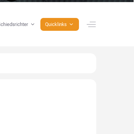
Off-Canvas Toggle
chiedsrichter
Quicklinks