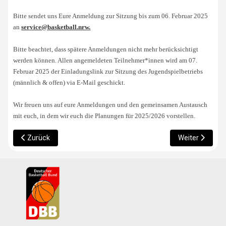
Bitte sendet uns Eure Anmeldung zur Sitzung bis zum 06. Februar 2025
an
service@basketball.nrw
.
Bitte beachtet, dass spätere Anmeldungen nicht mehr berücksichtigt
werden können. Allen angemeldeten Teilnehmer*innen wird am 07.
Februar 2025 der Einladungslink zur Sitzung des Jugendspielbetriebs
(männlich & offen) via E-Mail geschickt.
Wir freuen uns auf eure Anmeldungen und den gemeinsamen Austausch
mit euch, in dem wir euch die Planungen für 2025/2026 vorstellen.
Vorheriger Beitrag: Landeskader 2010w: Zweiter Lehrgang 2025 
Nächster Beitr
Zurück
Weiter