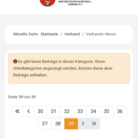
Aktuelle Seite:
Startseite
Verband
Verbands-News
Information
Es gibt keine Beiträge in dieser Kategorie. Wenn
Unterkategorien angezeigt werden, können diese aber
Beiträge enthalten.
Seite 39 von 39
30
31
32
33
34
35
36
37
38
39