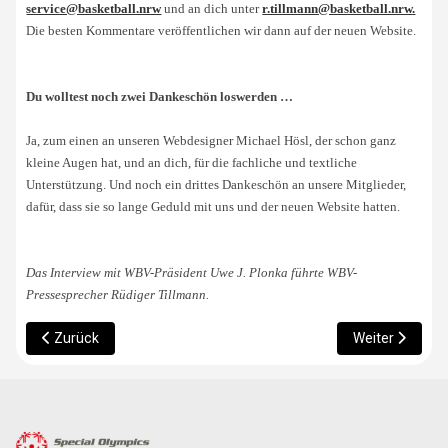
service@basketball.nrw
und an dich unter
r.tillmann@basketball.nrw
.
Die besten Kommentare veröffentlichen wir dann auf der neuen Website.
Du wolltest noch zwei Dankeschön loswerden …
Ja, zum einen an unseren Webdesigner Michael Hösl, der schon ganz
kleine Augen hat, und an dich, für die fachliche und textliche
Unterstützung. Und noch ein drittes Dankeschön an unsere Mitglieder,
dafür, dass sie so lange Geduld mit uns und der neuen Website hatten.
Das Interview mit WBV-Präsident Uwe J. Plonka führte WBV-
Pressesprecher Rüdiger Tillmann.
Vorheriger Beitrag: Zuschauer willkommen: 3. Spieltag der Unifie
Nächster Beitra
Zurück
Weiter