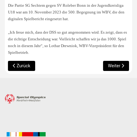
Die Partie SG Sechtem gegen SV Roleber Bonn in der Jugendkreisliga
U18 war am 10. November 2023 die 500. Begegnung im WBV, die den
digitalen Spielbericht eingesetzt hat.
„Ich freue mich, dass der DSS so gut angenommen wird. Es zeigt, dass es
die richtige Entscheidung war. Vielleicht schaffen wir ja das 1000. Spiel
noch in diesem Jahr“, so Lothar Drewniok, WBV-Vizepräsident für den
Spielbetrieb.
Vorheriger Beitrag: ASS: DEIN SPORT. DEIN AUTO.
Nächster Beitr
Zurück
Weiter