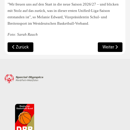
"Wir freuen uns auf den Start in die neue Saison 2026/27 – und blicken
mit Stolz auf das zurück, was in dieser ersten Unified-Liga-Saison
entstanden ist", so Melanie Edward, Vizepräsidentin Schul- und
Breitensport im Westdeutschen Basketball-Verband.
Foto: Sarah Rauch
Vorheriger Beitrag: Wanted: BFDler*innen
Nächster Beitr
Zurück
Weiter