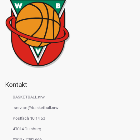
Kontakt
BASKETBALL.nrw
service@basketball.nrw
Postfach 10 14 53
47014 Duisburg
0203 - 7381 666