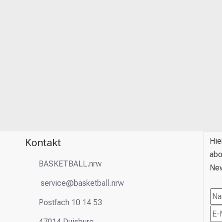
Kontakt
Hie
abo
BASKETBALL.nrw
New
service@basketball.nrw
Postfach 10 14 53
47014 Duisburg