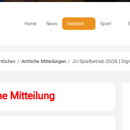
Home
News
Verband
Sport
S
tliches
Amtliche Mitteilungen
JU-Spielbetrieb 25/26 | Dig
e Mitteilung