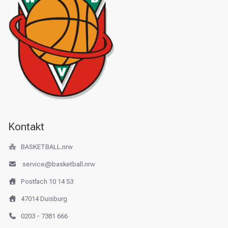
Kontakt
BASKETBALL.nrw
service@basketball.nrw
Postfach 10 14 53
47014 Duisburg
0203 - 7381 666