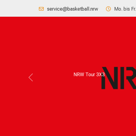
service@basketball.nrw
Mo. bis Fr
NRW Tour 3X3
Previous