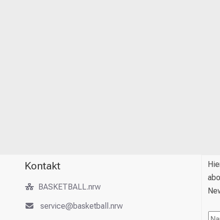
Kontakt
Hie
abo
BASKETBALL.nrw
New
service@basketball.nrw