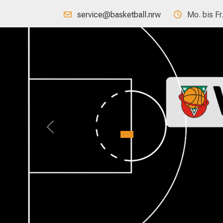
service@basketball.nrw
Mo. bis Fr
Previous