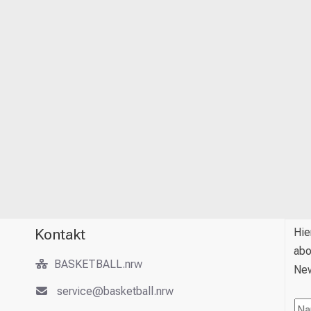
Kontakt
Hie
abo
BASKETBALL.nrw
New
service@basketball.nrw