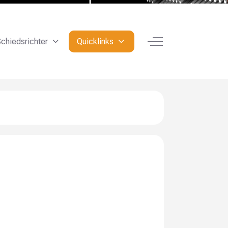
Off-Canvas Toggle
chiedsrichter
Quicklinks