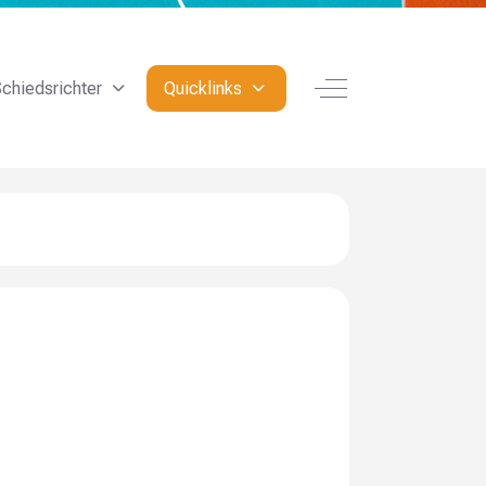
Off-Canvas Toggle
chiedsrichter
Quicklinks