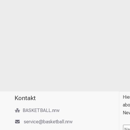
Kontakt
Hie
abo
BASKETBALL.nrw
New
service@basketball.nrw