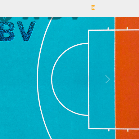
our 3X3
Next