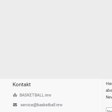
Kontakt
Hie
abo
BASKETBALL.nrw
New
service@basketball.nrw