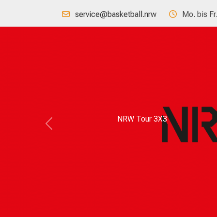
service@basketball.nrw
Mo. bis Fr
Previous