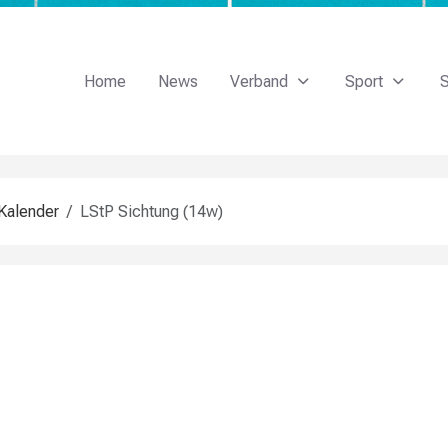
Home
News
Verband
Sport
S
Kalender
LStP Sichtung (14w)