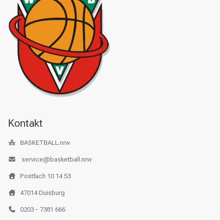
Kontakt
BASKETBALL.nrw
service@basketball.nrw
Postfach 10 14 53
47014 Duisburg
0203 - 7381 666