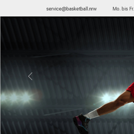
service@basketball.nrw
Mo. bis Fr
Previous