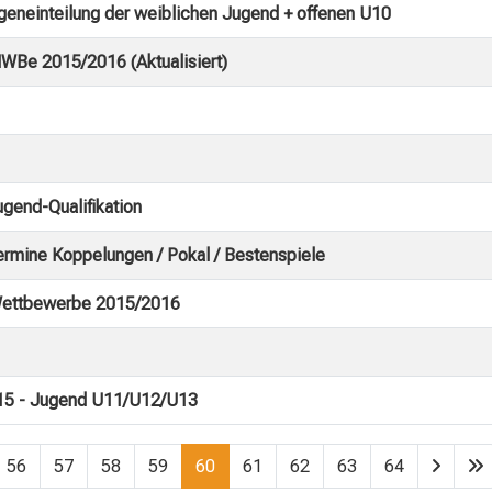
eneinteilung der weiblichen Jugend + offenen U10
MWBe 2015/2016 (Aktualisiert)
end-Qualifikation
mine Koppelungen / Pokal / Bestenspiele
Wettbewerbe 2015/2016
015 - Jugend U11/U12/U13
56
57
58
59
60
61
62
63
64