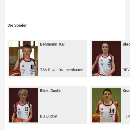
Die Spieler
Behrmann, Kai
Ble
TSV Bayer 04 Leverkusen
BBV
Blick, Dustin
Kru
BG Lintfort
TSV