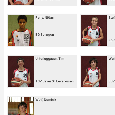
Perry, Niklas
Stef
BG Solingen
Köl
Unterluggauer, Tim
Wei
TSV Bayer 04 Leverkusen
BBV
Wolf, Dominik