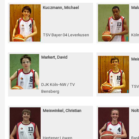
Kuczmann, Michael
Mal
TSV Bayer 04 Leverkusen
Köl
Markert, David
Mei
DJK Köln-NW / TV
TSV
Bensberg
Meiswinkel, Christian
Nolt
Hertener Löwen
Bas